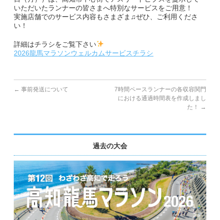
いただいたランナーの皆さまへ特別なサービスをご用意！
実施店舗でのサービス内容もさまざま♫ぜひ、ご利用くださ
副賞・特別賞・参加賞
い！
大会データ
詳細はチラシをご覧下さい
2026龍馬マラソンウェルカムサービスチラシ
エントリー
コース&アクセス
←
事前発送について
7時間ペースランナーの各収容関門
における通過時間表を作成しまし
た！
→
コース（給水、関門等）
アクセス
過去の大会
Q&A | お問い合わせ
Q&A
お問い合わせ