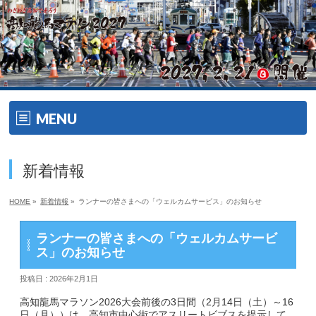
MENU
ホーム
新着情報
開催要項
HOME
»
新着情報
»
ランナーの皆さまへの「ウェルカムサービス」のお知らせ
大会の特徴
ランナーの皆さまへの「ウェルカムサービ
大会の特徴
ス」のお知らせ
投稿日 : 2026年2月1日
ゲスト・ゲストランナー
高知龍馬マラソン2026大会前後の3日間（2月14日（土）～16
エイドメニュー
日（月））は、高知市中心街でアスリートビブスを提示して