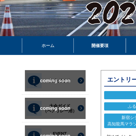
ホーム
開催要項
エントリ
大会ガイド
大会ガイド
ふ
（ペアリレー用）
新宿シ
高知龍馬マラ
EVENT