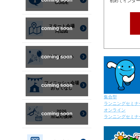
初めてインタ
GUIDE
スタート会場
周辺図
前日イベント
フィニッシュ会場
おもてなし
集合型
ランニングセミナ
オンライン
2026
沿道応援隊
ランニングセミナ