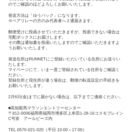
のでご確認のほどよろしくお願いいたします。
副賞・特別賞・参加賞
発送方法は「ゆうパック」になります。
※ペアリレーの方のみ代表者へ２通届きます。
大会データ
郵便受けに投函させていただきますが、投函できない場合は
宅配ボックスにお届けします。
エントリー
その際は通知書を投函いたしますのでご確認いただきますよ
うお願いいたします。
コース&アクセス
発送住所はRUNNETにご登録いただいている住所にお送りい
たします。
コース（給水、関門等）
マイページにて、いま一度ご登録されている住所をご確認く
ださい。
登録住所と現住所が違う場合は、郵便の転送設定の手続きを
アクセス
お願いいたします。
Q&A | お問い合わせ
2月6日(金)までに届かない場合は、以下までご連絡ください。
Q&A
■高知龍馬マラソンエントリーセンター
〒812-0006福岡県福岡市博多区上牟田1-28-16コスモブレイン
C号室 アールビーズ内
お問い合わせ
TEL.0570-021-020（平日 10:00～17:00）