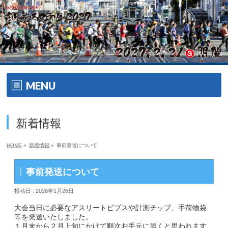
MENU
ホーム
新着情報
開催要項
HOME
»
新着情報
»
事前発送について
大会の特徴
事前発送について
大会の特徴
投稿日 : 2026年1月26日
ゲスト・ゲストランナー
大会当日に必要なアスリートビブスや計測チップ、手荷物袋
等を発送いたしました。
１月末から２月上旬にかけて順次お手元に届くと思われます
エイドメニュー