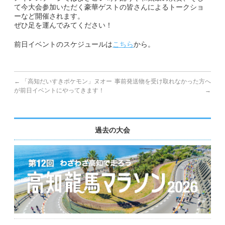
て今大会参加いただく豪華ゲストの皆さんによるトークショ
ーなど開催されます。
副賞・特別賞・参加賞
ぜひ足を運んでみてください！
前日イベントのスケジュールは
大会データ
こちら
から。
エントリー
←
「高知だいすきポケモン」ヌオー
事前発送物を受け取れなかった方へ
コース&アクセス
が前日イベントにやってきます！
→
コース（給水、関門等）
過去の大会
アクセス
Q&A | お問い合わせ
Q&A
お問い合わせ