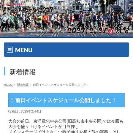
MENU
ホーム
新着情報
開催要項
HOME
»
新着情報
»
前日イベントスケジュール公開しました！
大会の特徴
前日イベントスケジュール公開しました！
大会の特徴
投稿日 : 2025年2月4日
ゲスト・ゲストランナー
大会の前日、東洋電化中央公園(旧高知市中央公園)では今回も
大会を盛り上げるイベントが目白押し！
メインステージではよさこい鳴子踊りや和太鼓の演奏、そし
エイドメニュー