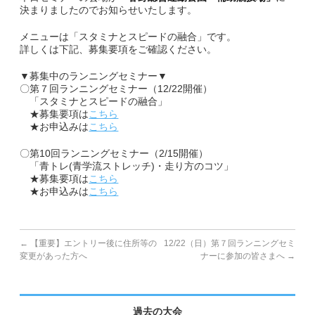
決まりましたのでお知らせいたします。
副賞・特別賞・参加賞
メニューは「スタミナとスピードの融合」です。
詳しくは下記、募集要項をご確認ください。
大会データ
▼募集中のランニングセミナー▼
〇第７回ランニングセミナー（12/22開催）
エントリー
「スタミナとスピードの融合」
★募集要項は
こちら
★お申込みは
コース&アクセス
こちら
〇第10回ランニングセミナー（2/15開催）
コース（給水、関門等）
「青トレ(青学流ストレッチ)・走り方のコツ」
★募集要項は
こちら
★お申込みは
アクセス
こちら
Q&A | お問い合わせ
←
【重要】エントリー後に住所等の
12/22（日）第７回ランニングセミ
Q&A
変更があった方へ
ナーに参加の皆さまへ
→
お問い合わせ
過去の大会