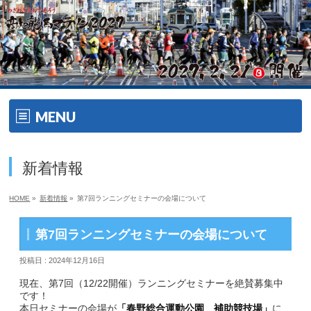
MENU
ホーム
新着情報
開催要項
HOME
»
新着情報
»
第7回ランニングセミナーの会場について
大会の特徴
第7回ランニングセミナーの会場について
大会の特徴
投稿日 : 2024年12月16日
ゲスト・ゲストランナー
現在、第7回（12/22開催）ランニングセミナーを絶賛募集中
です！
本日セミナーの会場が
エイドメニュー
「春野総合運動公園 補助競技場」
に