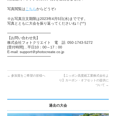
写真閲覧は
こちら
からどうぞ♪
副賞・特別賞・参加賞
※お写真注文期限は2023年4月5日(水)までです。
大会データ
写真とともに大会を振り返ってくださいね！(^^)
━━━━━━━━━━━━
エントリー
【お問い合わせ先】
株式会社フォトクリエイト 電 話: 050-1743-5272
コース&アクセス
[受付時間]…平日10：00～17：00
E-mail: support＠photocreate.co.jp
━━━━━━━━━━━━
コース（給水、関門等）
アクセス
←
参加賞をご希望の皆様へ
【ニッポン高度紙工業株式会社よ
り】カーボン・オフセットの提供に
Q&A | お問い合わせ
ついて
→
Q&A
過去の大会
お問い合わせ