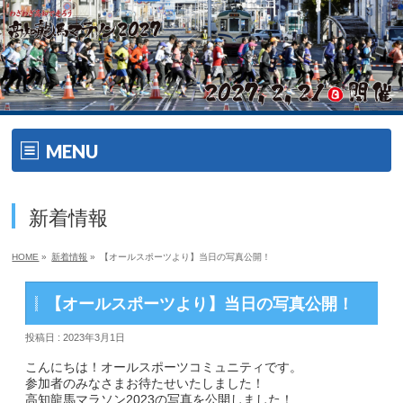
MENU
ホーム
新着情報
開催要項
HOME
»
新着情報
»
【オールスポーツより】当日の写真公開！
大会の特徴
【オールスポーツより】当日の写真公開！
大会の特徴
投稿日 : 2023年3月1日
ゲスト・ゲストランナー
こんにちは！オールスポーツコミュニティです。
参加者のみなさまお待たせいたしました！
高知龍馬マラソン2023の写真を公開しました！
エイドメニュー