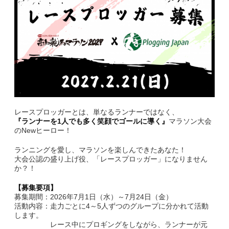
副賞・特別賞・参加賞
大会データ
エントリー
コース&アクセス
レースプロッガーとは、単なるランナーではなく、
コース（給水、関門等）
『ランナーを1人でも多く笑顔でゴールに導く』
マラソン大会
のNewヒーロー！
アクセス
ランニングを愛し、マラソンを楽しんできたあなた！
大会公認の盛り上げ役、「レースプロッガー」になりません
Q&A | お問い合わせ
か？！
Q&A
【募集要項】
募集期間：2026年7月1日（水）～7月24日（金）
活動内容：走力ごとに4～5人ずつのグループに分かれて活動
お問い合わせ
します。
レース中にプロギングをしながら、ランナーが元