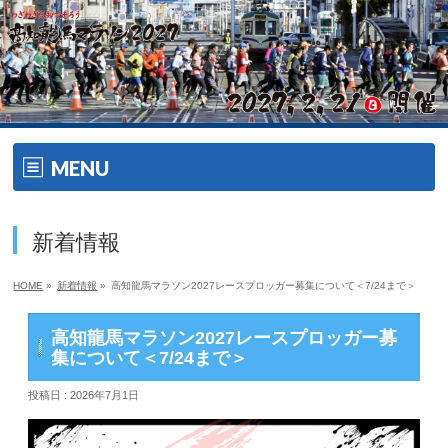
MENU
ホーム
新着情報
開催要項
HOME
»
新着情報
»
高知龍馬マラソン2027レースプロッガー募集について＜7/24まで＞
大会の特徴
高知龍馬マラソン2027レースプロッガー募
大会の特徴
集について＜7/24まで＞
投稿日 : 2026年7月1日
ゲスト・ゲストランナー
エイドメニュー