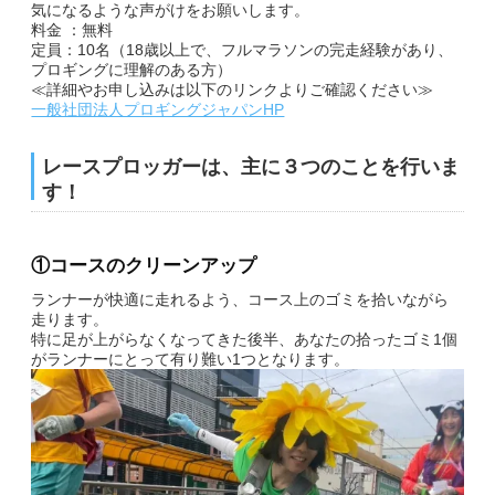
English
気になるような声がけをお願いします。
料金 ：無料
定員：10名（18歳以上で、フルマラソンの完走経験があり、
プロギングに理解のある方）
≪詳細やお申し込みは以下のリンクよりご確認ください≫
一般社団法人プロギングジャパンHP
レースプロッガーは、主に３つのことを行いま
す！
①コースのクリーンアップ
ランナーが快適に走れるよう、コース上のゴミを拾いながら
走ります。
特に足が上がらなくなってきた後半、あなたの拾ったゴミ1個
がランナーにとって有り難い1つとなります。