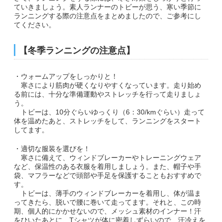
ていきましょう。素人ランナーのトビーが思う、寒い季節に
ランニングする際の注意点をまとめましたので、ご参考にし
副賞・特別賞・参加賞
てください。
大会データ
【冬季ランニングの注意点】
エントリー
・ウォームアップをしっかりと！
寒さにより筋肉が硬くなりやすくなっています。走り始め
コース&アクセス
る前には、十分な準備運動やストレッチを行って走りましょ
う。
トビーは、10分ぐらいゆっくり（6：30/kmぐらい）走って
コース（給水、関門等）
体を温めたあと、ストレッチをして、ランニングをスタート
してます。
アクセス
・適切な服装を選びを！
寒さに備えて、ウィンドブレーカーやトレーニングウェア
Q&A | お問い合わせ
など、保温性のある衣服を着用しましょう。また、帽子や手
袋、マフラーなどで頭部や手足を保護することもおすすめで
Q&A
す。
トビーは、薄手のウィンドブレーカーを着用し、体が温ま
ってきたら、脱いで腰に巻いて走ってます。それと、この時
お問い合わせ
期、個人的にかかせないので、メッシュ素材のインナー！汗
をひいたあとに、Tシャツが体に密着しずらいので、汗冷えを