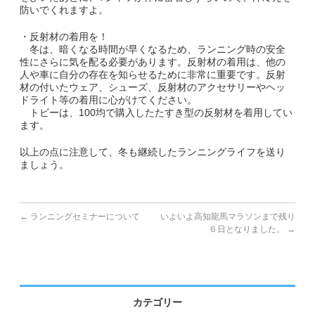
English
防いでくれますよ。
・反射材の着用を！
冬は、暗くなる時間が早くなるため、ランニング時の安全
性にさらに気を配る必要があります。反射材の着用は、他の
人や車に自分の存在を知らせるために非常に重要です。反射
材の付いたウェア、シューズ、反射材のアクセサリーやヘッ
ドライト等の着用に心がけてください。
トビーは、100均で購入したたすき型の反射材を着用してい
ます。
以上の点に注意して、冬も継続したランニングライフを送り
ましょう。
←
ランニングセミナーについて
いよいよ高知龍馬マラソンまで残り
６日となりました。
→
カテゴリー