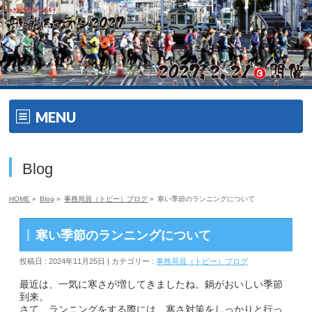
MENU
ホーム
Blog
開催要項
HOME
»
Blog
»
事務局員（トビー）ブログ
»
寒い季節のランニングについて
大会の特徴
寒い季節のランニングについて
大会の特徴
投稿日 : 2024年11月25日 | カテゴリー :
事務局員（トビー）ブログ
ゲスト・ゲストランナー
最近は、一気に寒さが増してきましたね。鍋がおいしい季節
到来。
さて、ランニングをする際には、寒さ対策をしっかりと行っ
エイドメニュー