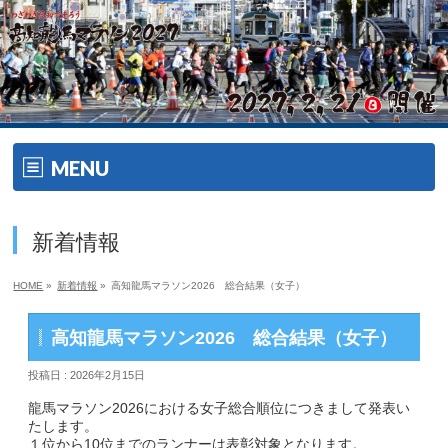
MENU
ホーム
新着情報
開催要項
HOME
»
新着情報
»
高知龍馬マラソン2026 総合結果（女子）
大会の特徴
高知龍馬マラソン2026 総合結果（女子）
大会の特徴
投稿日 : 2026年2月15日
ゲスト・ゲストランナー
龍馬マラソン2026における女子総合順位につきまして発表い
たします。
１位から10位までのランナーは表彰対象となります。
エイドメニュー