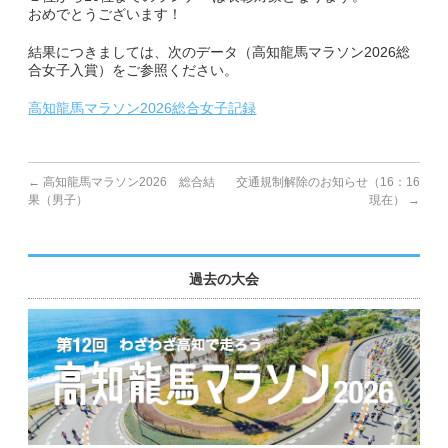
おめでとうございます！
副賞・特別賞・参加賞
結果につきましては、次のデータ（高知龍馬マラソン2026総
合女子入賞）をご参照ください。
大会データ
高知龍馬マラソン2026総合女子記録
エントリー
コース&アクセス
←
高知龍馬マラソン2026 総合結
交通規制解除のお知らせ（16：16
果（男子）
現在）
→
コース（給水、関門等）
アクセス
過去の大会
Q&A | お問い合わせ
Q&A
お問い合わせ