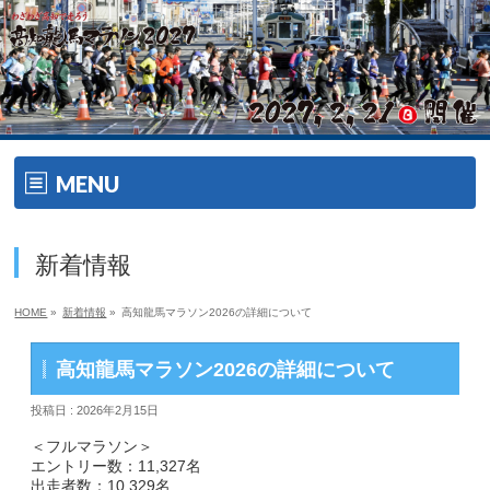
MENU
ホーム
新着情報
開催要項
HOME
»
新着情報
»
高知龍馬マラソン2026の詳細について
大会の特徴
高知龍馬マラソン2026の詳細について
大会の特徴
投稿日 : 2026年2月15日
ゲスト・ゲストランナー
＜フルマラソン＞
エントリー数：11,327名
出走者数：10,329名
エイドメニュー