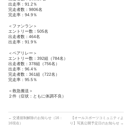
出走率：91.2％
完走者数：9806名
副賞・特別賞・参加賞
完走率：94.9％
＜ファンラン＞
大会データ
エントリー数：505名
出走者数：464名
エントリー
出走率：91.9％
＜ペアリレー＞
コース&アクセス
エントリー数：392組（784名）
出走者数：378組（756名）
コース（給水、関門等）
出走率：96.4％
完走者数：361組（722名）
完走率：95.5％
アクセス
＜救急搬送＞
Q&A | お問い合わせ
２件（症状：ともに体調不良）
Q&A
←
交通規制解除のお知らせ（16：
【オールスポーツコミュニティよ
お問い合わせ
16現在）
り】写真公開予定日のお知らせ
→