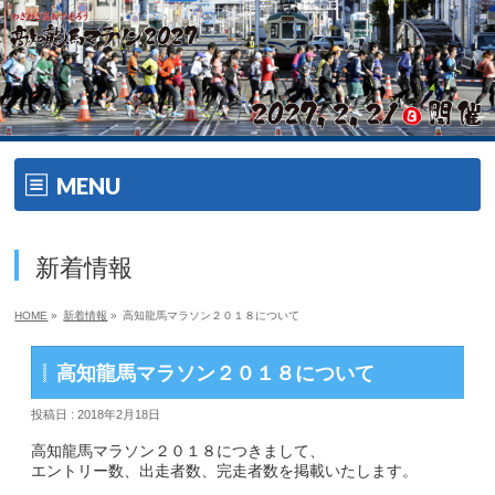
MENU
ホーム
新着情報
開催要項
HOME
»
新着情報
»
高知龍馬マラソン２０１８について
大会の特徴
高知龍馬マラソン２０１８について
大会の特徴
投稿日 : 2018年2月18日
ゲスト・ゲストランナー
高知龍馬マラソン２０１８につきまして、
エントリー数、出走者数、完走者数を掲載いたします。
エイドメニュー