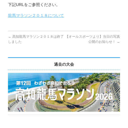
下記URLをご参照ください。
副賞・特別賞・参加賞
龍馬マラソン２０１８について
大会データ
←
高知龍馬マラソン２０１８は終了
【オールスポーツより】当日の写真
エントリー
しました
公開のお知らせ！
→
コース&アクセス
過去の大会
コース（給水、関門等）
アクセス
Q&A | お問い合わせ
Q&A
お問い合わせ