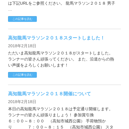
は下記URLをご参照ください。 龍馬マラソン２０１８ 男子
…
副賞・特別賞・参加賞
この記事を読む
大会データ
高知龍馬マラソン２０１８スタートしました！
エントリー
2018年2月18日
コース&アクセス
ただいま高知龍馬マラソン２０１８がスタートしました。
ランナーの皆さん頑張ってください。 また、沿道からの熱
い声援をよろしくお願いします！
コース（給水、関門等）
この記事を読む
アクセス
Q&A | お問い合わせ
高知龍馬マラソン２０１８開催について
2018年2月18日
Q&A
本日の高知龍馬マラソン２０１８は予定通り開催します。
ランナーの皆さん頑張りましょう！ 参加賞引換
お問い合わせ
６：００～８：００ （高知市城西公園） 手荷物預か
り ７：００～８：１５ （高知市城西公園） スタ