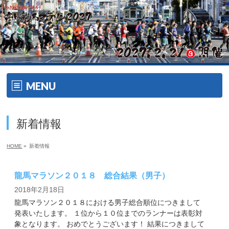
MENU
ホーム
新着情報
開催要項
HOME
»
新着情報
大会の特徴
龍馬マラソン２０１８ 総合結果（男子）
大会の特徴
2018年2月18日
龍馬マラソン２０１８における男子総合順位につきまして
ゲスト・ゲストランナー
発表いたします。 １位から１０位までのランナーは表彰対
象となります。 おめでとうございます！ 結果につきまして
エイドメニュー