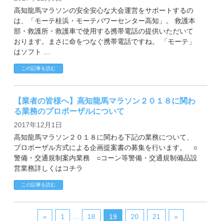
高知龍馬マラソンの安全安心な大会運営をサポートするの
は、「モーテ桂浜・モーテパワーセンター高知」。 救護本
部・救護所・救護車で使用する携帯電話の提供いただいて
おります。まさに命をつなぐ携帯電話ですね。 「モーテ」
はソフト …
この記事を読む
【業者の皆様へ】高知龍馬マラソン２０１８に関わ
る業務のプロポーザルについて
2017年12月1日
高知龍馬マラソン２０１８に関わる下記の業務について、
プロポーザル方式による企画提案書の募集を行います。 ○
警備・交通規制案内業務 ○コーン等警備・交通規制備品設
営業務詳しくはコチラ
この記事を読む
«
1
…
18
19
20
21
»