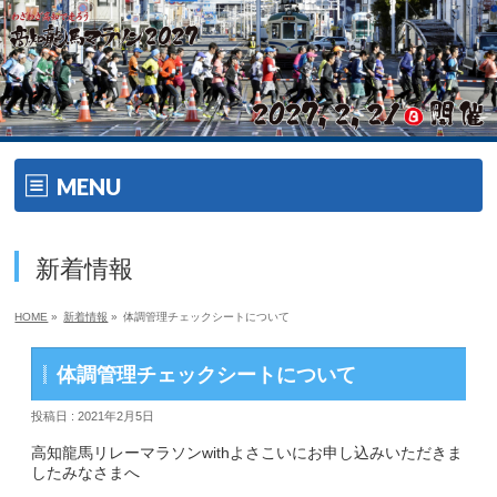
MENU
ホーム
新着情報
開催要項
HOME
»
新着情報
»
体調管理チェックシートについて
大会の特徴
体調管理チェックシートについて
大会の特徴
投稿日 : 2021年2月5日
ゲスト・ゲストランナー
高知龍馬リレーマラソンwithよさこいにお申し込みいただきま
したみなさまへ
エイドメニュー