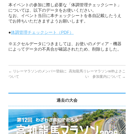
本イベントの参加に際し必要な「体調管理チェックシート」
については、以下のデータをお使いください。
副賞・特別賞・参加賞
なお、イベント当日に本チェックシートを各自記載したうえ
でお持ちいただきますようお願いします。
大会データ
●
体調管理チェックシート（PDF）
エントリー
※エクセルデータにつきましては、お使いのメディア・機器
によってデータの不具合が確認されたため、削除しました。
コース&アクセス
コース（給水、関門等）
←
リレーマラソンのメンバー登録に
高知龍馬リレーマラソンwithよさこ
ついて
い 参加案内について
→
アクセス
Q&A | お問い合わせ
過去の大会
Q&A
お問い合わせ